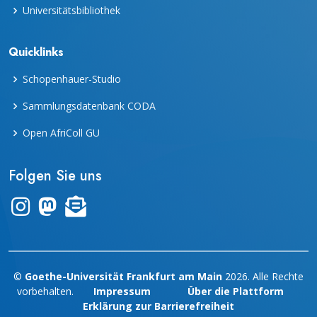
Universitätsbibliothek
Quicklinks
Schopenhauer-Studio
Sammlungsdatenbank CODA
Open AfriColl GU
Folgen Sie uns
Link zum Instagram-Kanal "frankfurter_dinge"
Zum Mastodon-Account der UB Frankfurt
Zur Übersicht des Newsletters "leporello"
©
Goethe-Universität Frankfurt am Main
2026. Alle Rechte
vorbehalten.
Impressum
Über die Plattform
Erklärung zur Barrierefreiheit