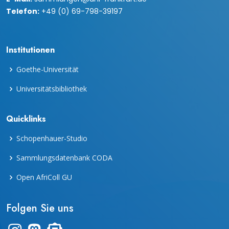
Telefon:
+49 (0) 69-798-39197
Institutionen
Goethe-Universität
Universitätsbibliothek
Quicklinks
Schopenhauer-Studio
Sammlungsdatenbank CODA
Open AfriColl GU
Folgen Sie uns
Link zum Instagram-Kanal "frankfurter_dinge"
Zum Mastodon-Account der UB Frankfurt
Zur Übersicht des Newsletters "leporello"