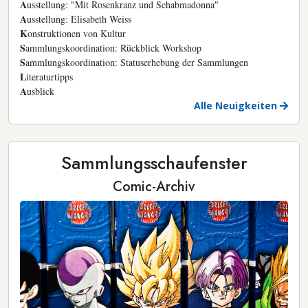
A
usstellung: "Mit Rosenkranz und Schabmadonna"
A
usstellung: Elisabeth Weiss
K
onstruktionen von Kultur
S
ammlungskoordination: Rückblick Workshop
S
ammlungskoordination: Statuserhebung der Sammlungen
L
iteraturtipps
A
usblick
Alle Neuigkeiten
Sammlungsschaufenster
Comic-Archiv