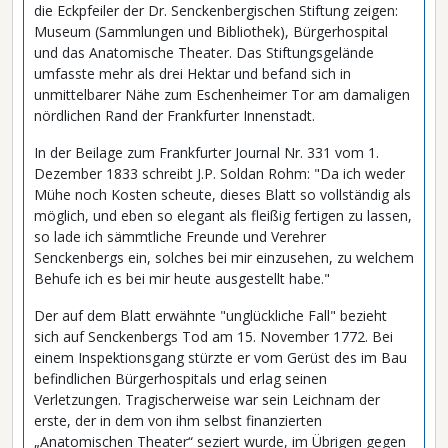
die Eckpfeiler der Dr. Senckenbergischen Stiftung zeigen:
Museum (Sammlungen und Bibliothek), Bürgerhospital
und das Anatomische Theater. Das Stiftungsgelände
umfasste mehr als drei Hektar und befand sich in
unmittelbarer Nähe zum Eschenheimer Tor am damaligen
nördlichen Rand der Frankfurter Innenstadt.
In der Beilage zum Frankfurter Journal Nr. 331 vom 1.
Dezember 1833 schreibt J.P. Soldan Rohm: "Da ich weder
Mühe noch Kosten scheute, dieses Blatt so vollständig als
möglich, und eben so elegant als fleißig fertigen zu lassen,
so lade ich sämmtliche Freunde und Verehrer
Senckenbergs ein, solches bei mir einzusehen, zu welchem
Behufe ich es bei mir heute ausgestellt habe."
Der auf dem Blatt erwähnte "unglückliche Fall" bezieht
sich auf Senckenbergs Tod am 15. November 1772. Bei
einem Inspektionsgang stürzte er vom Gerüst des im Bau
befindlichen Bürgerhospitals und erlag seinen
Verletzungen. Tragischerweise war sein Leichnam der
erste, der in dem von ihm selbst finanzierten
„Anatomischen Theater“ seziert wurde, im Übrigen gegen