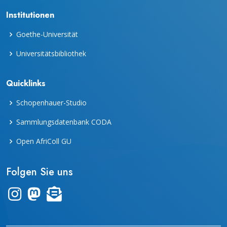
Institutionen
Goethe-Universität
Universitätsbibliothek
Quicklinks
Schopenhauer-Studio
Sammlungsdatenbank CODA
Open AfriColl GU
Folgen Sie uns
Link zum Instagram-Kanal "frankfurter_dinge"
Zum Mastodon-Account der UB Frankfurt
Zur Übersicht des Newsletters "leporello"