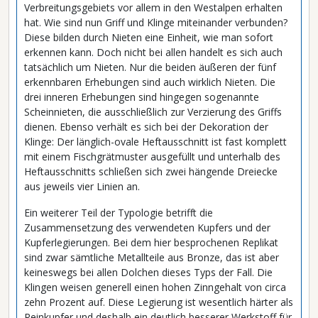
Verbreitungsgebiets vor allem in den Westalpen erhalten
hat. Wie sind nun Griff und Klinge miteinander verbunden?
Diese bilden durch Nieten eine Einheit, wie man sofort
erkennen kann. Doch nicht bei allen handelt es sich auch
tatsächlich um Nieten. Nur die beiden äußeren der fünf
erkennbaren Erhebungen sind auch wirklich Nieten. Die
drei inneren Erhebungen sind hingegen sogenannte
Scheinnieten, die ausschließlich zur Verzierung des Griffs
dienen. Ebenso verhält es sich bei der Dekoration der
Klinge: Der länglich-ovale Heftausschnitt ist fast komplett
mit einem Fischgrätmuster ausgefüllt und unterhalb des
Heftausschnitts schließen sich zwei hängende Dreiecke
aus jeweils vier Linien an.
Ein weiterer Teil der Typologie betrifft die
Zusammensetzung des verwendeten Kupfers und der
Kupferlegierungen. Bei dem hier besprochenen Replikat
sind zwar sämtliche Metallteile aus Bronze, das ist aber
keineswegs bei allen Dolchen dieses Typs der Fall. Die
Klingen weisen generell einen hohen Zinngehalt von circa
zehn Prozent auf. Diese Legierung ist wesentlich härter als
Reinkupfer und deshalb ein deutlich besserer Werkstoff für