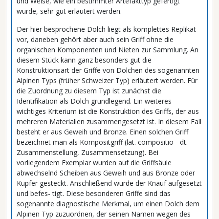
und Weise, wie ein bestimmter Artefakttyp gefertigt
wurde, sehr gut erläutert werden.
Der hier besprochene Dolch liegt als komplettes Replikat
vor, daneben gehört aber auch sein Griff ohne die
organischen Komponenten und Nieten zur Sammlung. An
diesem Stück kann ganz besonders gut die
Konstruktionsart der Griffe von Dolchen des sogenannten
Alpinen Typs (früher Schweizer Typ) erläutert werden. Für
die Zuordnung zu diesem Typ ist zunächst die
Identifikation als Dolch grundlegend. Ein weiteres
wichtiges Kriterium ist die Konstruktion des Griffs, der aus
mehreren Materialien zusammengesetzt ist. In diesem Fall
besteht er aus Geweih und Bronze. Einen solchen Griff
bezeichnet man als Kompositgriff (lat. compositio - dt.
Zusammenstellung, Zusammensetzung). Bei
vorliegendem Exemplar wurden auf die Griffsäule
abwechselnd Scheiben aus Geweih und aus Bronze oder
Kupfer gesteckt. Anschließend wurde der Knauf aufgesetzt
und befes- tigt. Diese besonderen Griffe sind das
sogenannte diagnostische Merkmal, um einen Dolch dem
Alpinen Typ zuzuordnen, der seinen Namen wegen des