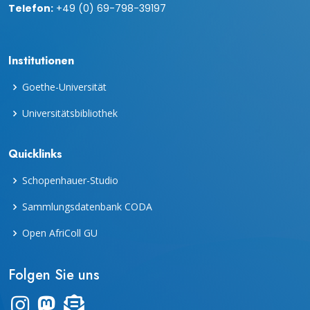
Telefon:
+49 (0) 69-798-39197
Institutionen
Goethe-Universität
Universitätsbibliothek
Quicklinks
Schopenhauer-Studio
Sammlungsdatenbank CODA
Open AfriColl GU
Folgen Sie uns
Link zum Instagram-Kanal "frankfurter_dinge"
Zum Mastodon-Account der UB Frankfurt
Zur Übersicht des Newsletters "leporello"