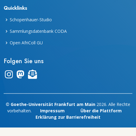
Quicklinks
Schopenhauer-Studio
Sammlungsdatenbank CODA
Open AfriColl GU
Folgen Sie uns
Link zum Instagram-Kanal "frankfurter_dinge"
Zum Mastodon-Account der UB Frankfurt
Zur Übersicht des Newsletters "leporello"
©
Goethe-Universität Frankfurt am Main
2026. Alle Rechte
vorbehalten.
Impressum
Über die Plattform
Erklärung zur Barrierefreiheit