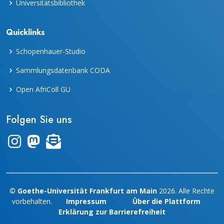
Universitätsbibliothek
Quicklinks
Schopenhauer-Studio
Sammlungsdatenbank CODA
Open AfriColl GU
Folgen Sie uns
Link zum Instagram-Kanal "frankfurter_dinge"
Zum Mastodon-Account der UB Frankfurt
Zur Übersicht des Newsletters "leporello"
©
Goethe-Universität Frankfurt am Main
2026. Alle Rechte
vorbehalten.
Impressum
Über die Plattform
Erklärung zur Barrierefreiheit