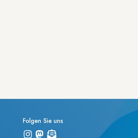
Folgen Sie uns
Link zum Instagram-Kanal "frankfurter_dinge"
Zum Mastodon-Account der UB Frankfurt
Zur Übersicht des Newsletters "leporello"