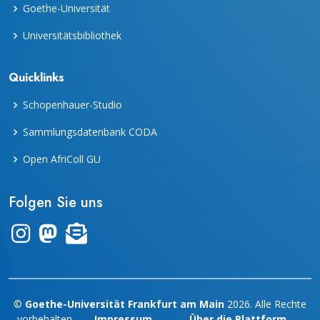
Goethe-Universität
Universitätsbibliothek
Quicklinks
Schopenhauer-Studio
Sammlungsdatenbank CODA
Open AfriColl GU
Folgen Sie uns
Link zum Instagram-Kanal "frankfurter_dinge"
Zum Mastodon-Account der UB Frankfurt
Zur Übersicht des Newsletters "leporello"
©
Goethe-Universität Frankfurt am Main
2026. Alle Rechte
vorbehalten.
Impressum
Über die Plattform