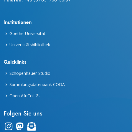
Telefon:
+49 (0) 69-798-39197
Institutionen
Goethe-Universität
Universitätsbibliothek
Quicklinks
Schopenhauer-Studio
Sammlungsdatenbank CODA
Open AfriColl GU
Folgen Sie uns
Link zum Instagram-Kanal "frankfurter_dinge"
Zum Mastodon-Account der UB Frankfurt
Zur Übersicht des Newsletters "leporello"