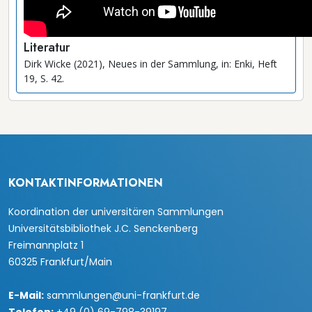
Literatur
Dirk Wicke (2021), Neues in der Sammlung, in: Enki, Heft
19, S. 42.
KONTAKTINFORMATIONEN
Koordination der universitären Sammlungen
Universitätsbibliothek J.C. Senckenberg
Freimannplatz 1
60325 Frankfurt/Main
E-Mail:
sammlungen@uni-frankfurt.de