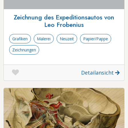
Zeichnung des Expeditionsautos von
Leo Frobenius
Grafiken
Malerei
Neuzeit
Papier/Pappe
Zeichnungen
Detailansicht