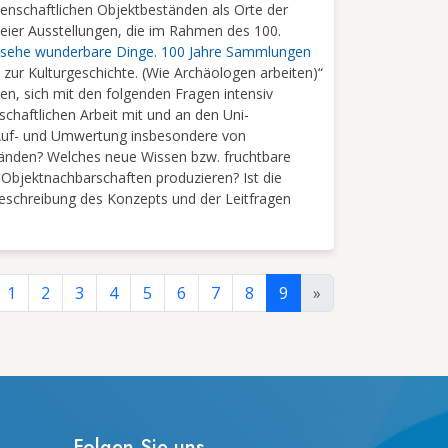
senschaftlichen Objektbeständen als Orte der
eier Ausstellungen, die im Rahmen des 100.
 sehe wunderbare Dinge. 100 Jahre Sammlungen
r Kulturgeschichte. (Wie Archäologen arbeiten)“
n, sich mit den folgenden Fragen intensiv
chaftlichen Arbeit mit und an den Uni-
e Auf- und Umwertung insbesondere von
tänden? Welches neue Wissen bzw. fruchtbare
Objektnachbarschaften produzieren? Ist die
eschreibung des Konzepts und der Leitfragen
1
2
3
4
5
6
7
8
9
»
Folgen Sie uns