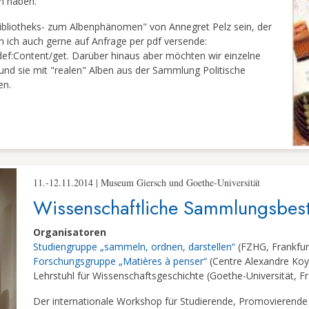
on haben.
ibliotheks- zum Albenphänomen" von Annegret Pelz sein, der
en ich auch gerne auf Anfrage per pdf versende:
bdef:Content/get. Darüber hinaus aber möchten wir einzelne
 und sie mit "realen" Alben aus der Sammlung Politische
en.
11.-12.11.2014 | Museum Giersch und Goethe-Universität
Wissenschaftliche Sammlungsbest
Organisatoren
Studiengruppe „sammeln, ordnen, darstellen“
(FZHG, Frankfur
Forschungsgruppe „Matières à penser“
(Centre Alexandre Koyr
Lehrstuhl für Wissenschaftsgeschichte (Goethe-Universität, F
Der internationale Workshop für Studierende, Promovierende 