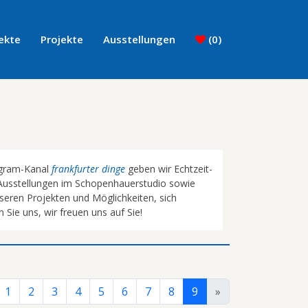
ekte
Projekte
Ausstellungen
(
0
)
agram-Kanal
frankfurter dinge
geben wir Echtzeit-
e Ausstellungen im Schopenhauerstudio sowie
nseren Projekten und Möglichkeiten, sich
 Sie uns, wir freuen uns auf Sie!
1
2
3
4
5
6
7
8
9
»