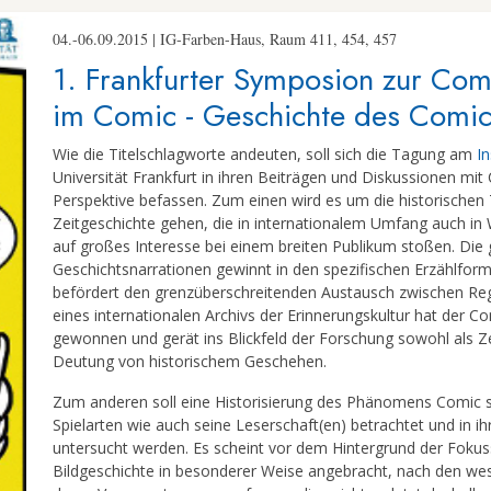
04.-06.09.2015 | IG-Farben-Haus, Raum 411, 454, 457
1. Frankfurter Symposion zur Co
im Comic - Geschichte des Comic
Wie die Titelschlagworte andeuten, soll sich die Tagung am
In
Universität Frankfurt in ihren Beiträgen und Diskussionen mit
Perspektive befassen. Zum einen wird es um die historischen 
Zeitgeschichte gehen, die in internationalem Umfang auch in 
auf großes Interesse bei einem breiten Publikum stoßen. Die 
Geschichtsnarrationen gewinnt in den spezifischen Erzählfor
befördert den grenzüberschreitenden Austausch zwischen Regi
eines internationalen Archivs der Erinnerungskultur hat der C
gewonnen und gerät ins Blickfeld der Forschung sowohl als Ze
Deutung von historischem Geschehen.
Zum anderen soll eine Historisierung des Phänomens Comic s
Spielarten wie auch seine Leserschaft(en) betrachtet und in i
untersucht werden. Es scheint vor dem Hintergrund der Fokuss
Bildgeschichte in besonderer Weise angebracht, nach den wes