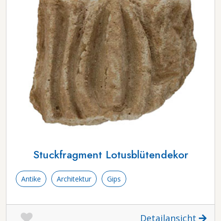
Stuckfragment Lotusblütendekor
Antike
Architektur
Gips
Detailansicht