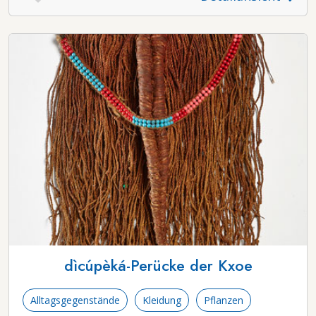
dìcúpèká-Perücke der Kxoe
Alltagsgegenstände
Kleidung
Pflanzen