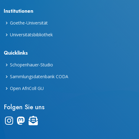
Institutionen
Goethe-Universität
Universitätsbibliothek
Quicklinks
Schopenhauer-Studio
Sammlungsdatenbank CODA
Open AfriColl GU
Folgen Sie uns
Link zum Instagram-Kanal "frankfurter_dinge"
Zum Mastodon-Account der UB Frankfurt
Zur Übersicht des Newsletters "leporello"