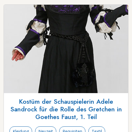
Kostüm der Schauspielerin Adele
Sandrock für die Rolle des Gretchen in
Goethes Faust, 1. Teil
Kleidung
Neuzeit
Requisiten
Textil