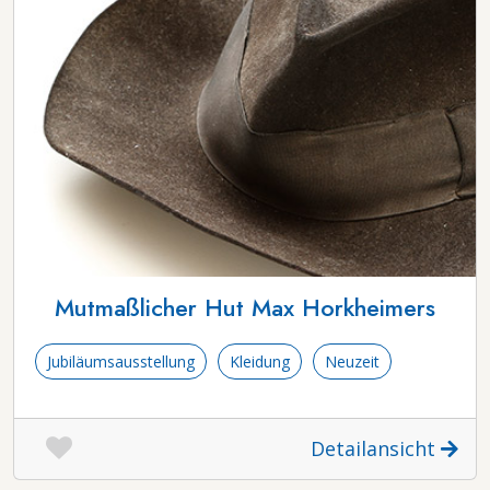
Mutmaßlicher Hut Max Horkheimers
Jubiläumsausstellung
Kleidung
Neuzeit
Detailansicht