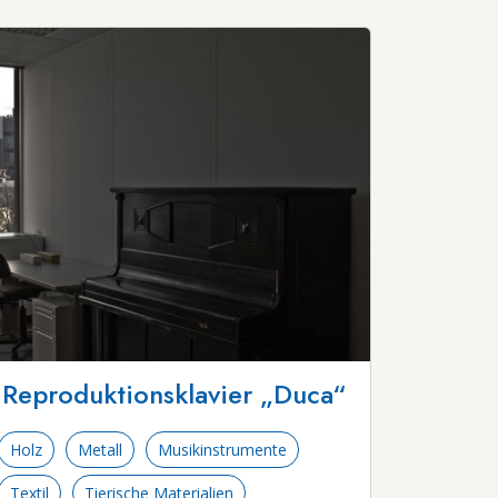
Reproduktionsklavier „Duca“
Holz
Metall
Musikinstrumente
Textil
Tierische Materialien