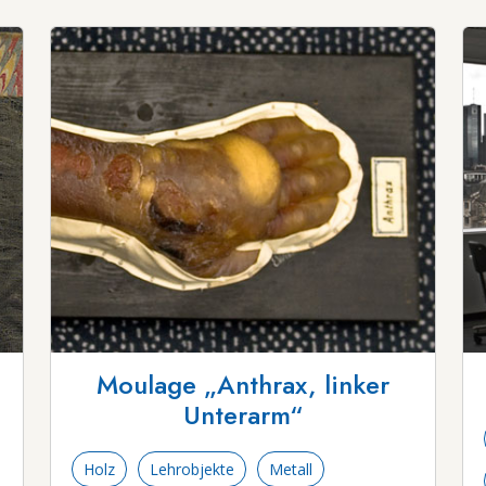
Moulage „Anthrax, linker
Unterarm“
Holz
Lehrobjekte
Metall