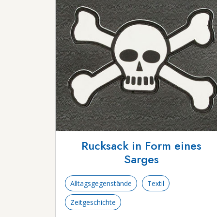
Rucksack in Form eines
Sarges
Alltagsgegenstände
Textil
Zeitgeschichte