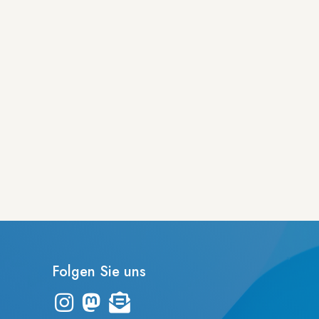
Folgen Sie uns
Link zum Instagram-Kanal "frankfurter_dinge"
Zum Mastodon-Account der UB Frankfurt
Zur Übersicht des Newsletters "leporello"