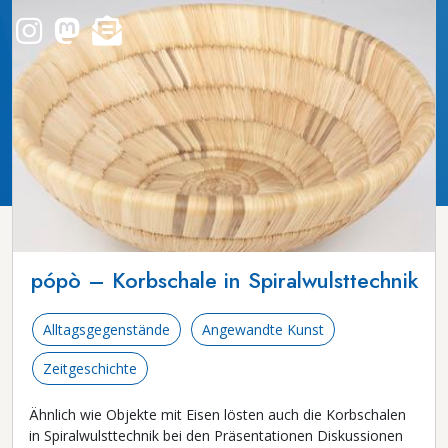
Link zum Instagram-Kanal "frankfurter_dinge"
Zum Mastodon-Account der UB Frankfurt
Zur Übersicht des Newsletters "leporello"
©
Goethe-Universität Frankfurt am Main
2026. Alle Rechte
vorbehalten.
Impressum
Über die Plattform
Erklärung zur Barrierefreiheit
pópò – Korbschale in Spiralwulsttechnik
Alltagsgegenstände
Angewandte Kunst
Zeitgeschichte
Ähnlich wie Objekte mit Eisen lösten auch die Korbschalen
in Spiralwulsttechnik bei den Präsentationen Diskussionen