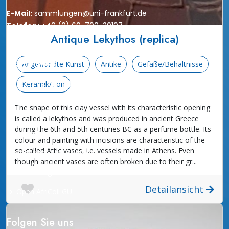
E-Mail:
sammlungen@uni-frankfurt.de
Telefon:
+49 (0) 69-798-39197
Antique Lekythos (replica)
Institutionen
Angewandte Kunst
Antike
Gefäße/Behältnisse
Goethe-Universität
Keramik/Ton
Universitätsbibliothek
The shape of this clay vessel with its characteristic opening
is called a lekythos and was produced in ancient Greece
during the 6th and 5th centuries BC as a perfume bottle. Its
Quicklinks
colour and painting with incisions are characteristic of the
so-called Attic vases, i.e. vessels made in Athens. Even
Schopenhauer-Studio
though ancient vases are often broken due to their gr...
Sammlungsdatenbank CODA
Detailansicht
Open AfriColl GU
Folgen Sie uns